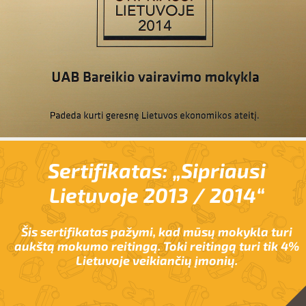
Sertifikatas: „Sipriausi
Lietuvoje 2013 / 2014“
Šis sertifikatas pažymi, kad mūsų mokykla turi
aukštą mokumo reitingą. Toki reitingą turi tik 4%
Lietuvoje veikiančių įmonių.