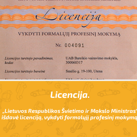
Licencija.
„Lietuvos Respublikos Švietimo ir Mokslo Ministras
išdavė licenciją, vykdyti formalųjį profesinį mokymą