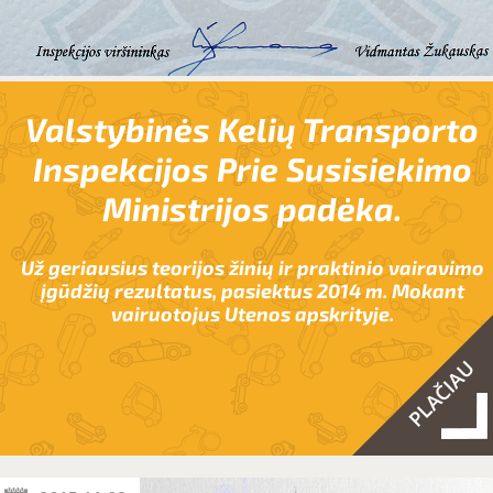
Valstybinės Kelių Transporto
Inspekcijos Prie Susisiekimo
Ministrijos padėka.
Už geriausius teorijos žinių ir praktinio vairavimo
įgūdžių rezultatus, pasiektus 2014 m. Mokant
vairuotojus Utenos apskrityje.