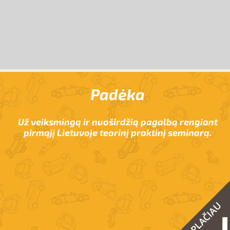
Padėka
Už veiksmingą ir nuoširdžią pagalbą rengiant
pirmąjį Lietuvoje teorinį praktinį seminarą.