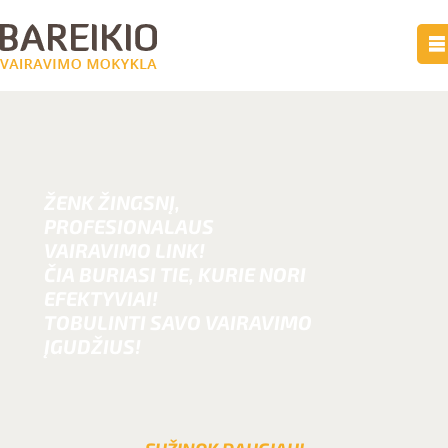
ŽENK ŽINGSNĮ,
PROFESIONALAUS
VAIRAVIMO LINK!
ČIA BURIASI TIE, KURIE NORI
EFEKTYVIAI!
TOBULINTI SAVO VAIRAVIMO
ĮGUDŽIUS!