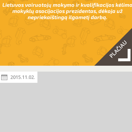
Lietuvos vairuotojų mokymo ir kvalifikacijos kėlim
mokyklų asocijacijos prezidentas, dėkoja už
nepriekaištingą ilgametį darbą.
2015.11.02.