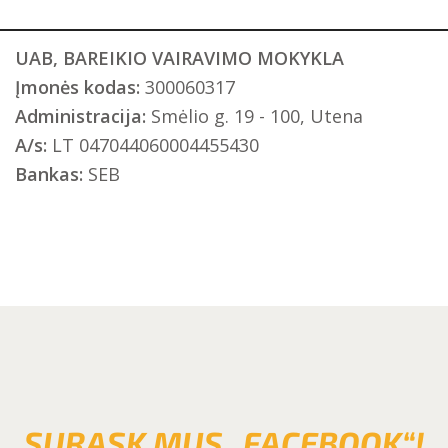
UAB, BAREIKIO VAIRAVIMO MOKYKLA
Įmonės kodas:
300060317
Administracija:
Smėlio g. 19 - 100, Utena
A/s:
LT 047044060004455430
Bankas:
SEB
SURASK MUS „FACEBOOK“!