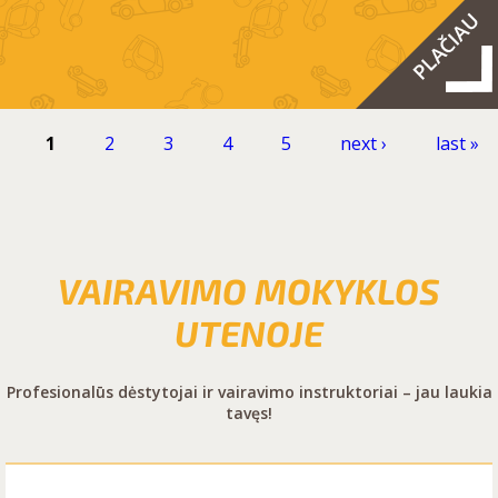
1
2
3
4
5
next ›
last »
VAIRAVIMO MOKYKLOS
UTENOJE
Profesionalūs dėstytojai ir vairavimo instruktoriai – jau laukia
tavęs!