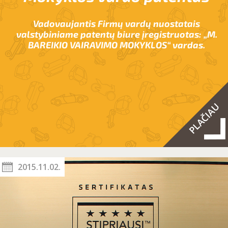
Vadovaujantis Firmų vardų nuostatais
valstybiniame patentų biure įregistruotas: „M.
BAREIKIO VAIRAVIMO MOKYKLOS“ vardas.
2015.11.02.