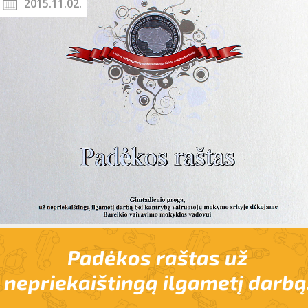
2015.11.02.
Padėkos raštas už
nepriekaištingą ilgametį darbą