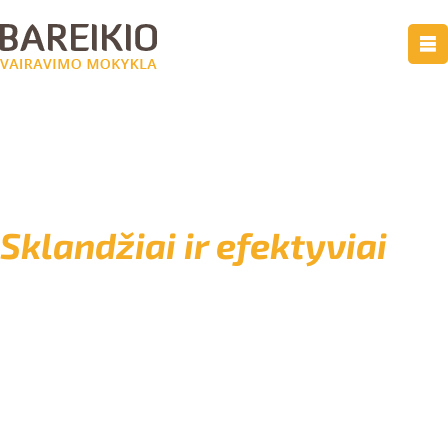
Sklandžiai ir efektyviai
padedame pasiruošti valstybiniams
vairavimo egzaminams