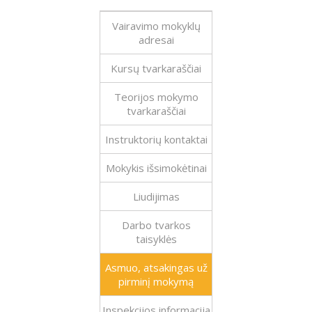
Vairavimo mokyklų
adresai
Kursų tvarkaraščiai
Teorijos mokymo
tvarkaraščiai
Instruktorių kontaktai
Mokykis išsimokėtinai
Liudijimas
Darbo tvarkos
taisyklės
Asmuo, atsakingas už
pirminį mokymą
Inspekcijos informacija