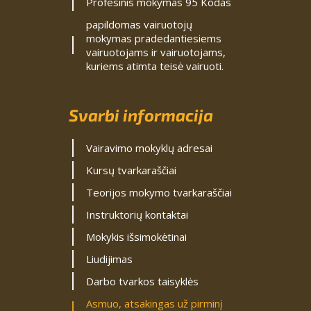
Profesinis mokymas 95 Kodas
papildomas vairuotojų
mokymas pradedantiesiems
vairuotojams ir vairuotojams,
kuriems atimta teisė vairuoti.
Svarbi informacija
Vairavimo mokyklų adresai
Kursų tvarkaraščiai
Teorijos mokymo tvarkaraščiai
Instruktorių kontaktai
Mokykis išsimokėtinai
Liudijimas
Darbo tvarkos taisyklės
Asmuo, atsakingas už pirminį