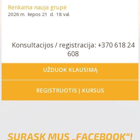
Renkama nauja grupė
2026 m. liepos 21 d. 18 val.
Konsultacijos / registracija: +370 618 24
608
UŽDUOK KLAUSIMĄ
REGISTRUOTIS Į KURSUS
SURASK MUS „FACEBOOK“!