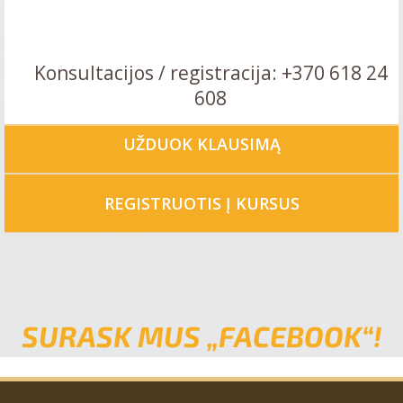
Konsultacijos / registracija: +370 618 24
608
UŽDUOK KLAUSIMĄ
REGISTRUOTIS Į KURSUS
SURASK MUS „FACEBOOK“!