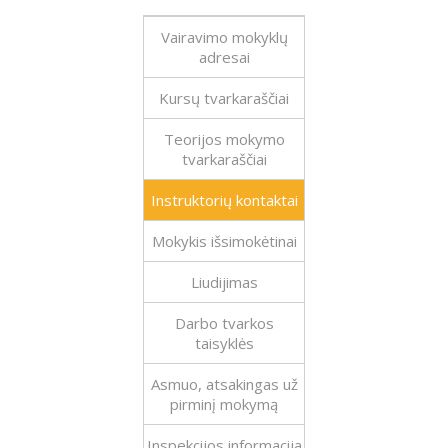
Vairavimo mokyklų
adresai
Kursų tvarkaraščiai
Teorijos mokymo
tvarkaraščiai
Instruktorių kontaktai
Mokykis išsimokėtinai
Liudijimas
Darbo tvarkos
taisyklės
Asmuo, atsakingas už
pirminį mokymą
Inspekcijos informacija