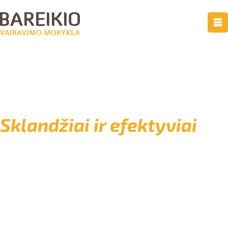
Sklandžiai ir efektyviai
padedame pasiruošti valstybiniams
vairavimo egzaminams