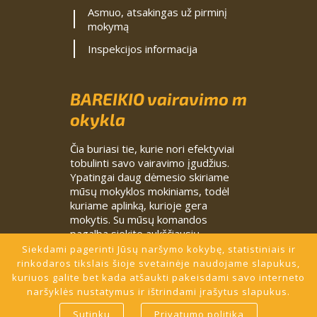
Asmuo, atsakingas už pirminį
mokymą
Inspekcijos informacija
BAREIKIO vairavimo m
okykla
Čia buriasi tie, kurie nori efektyviai
tobulinti savo vairavimo įgudžius.
Ypatingai daug dėmesio skiriame
mūsų mokyklos mokiniams, todėl
kuriame aplinką, kurioje gera
mokytis. Su mūsų komandos
pagalba siekite aukščiausių
rezultatų.
Siekdami pagerinti Jūsų naršymo kokybę, statistiniais ir
rinkodaros tikslais šioje svetainėje naudojame slapukus,
kuriuos galite bet kada atšaukti pakeisdami savo interneto
BAREIKIO VAIRAVIMO MOKYKLA - Ženk žingsnį profesionalaus v
naršyklės nustatymus ir ištrindami įrašytus slapukus.
airavimo link!
Sutinku
Privatumo politika