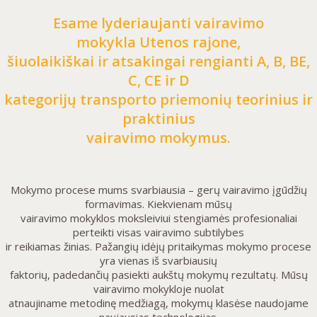
Esame lyderiaujanti vairavimo
mokykla Utenos rajone,
šiuolaikiškai ir atsakingai rengianti A, B, BE,
C, CE ir D
kategorijų transporto priemonių teorinius ir
praktinius
vairavimo mokymus.
Mokymo procese mums svarbiausia – gerų vairavimo įgūdžių
formavimas. Kiekvienam mūsų
vairavimo mokyklos moksleiviui stengiamės profesionaliai
perteikti visas vairavimo subtilybes
ir reikiamas žinias. Pažangių idėjų pritaikymas mokymo procese
yra vienas iš svarbiausių
faktorių, padedančių pasiekti aukštų mokymų rezultatų. Mūsų
vairavimo mokykloje nuolat
atnaujiname metodinę medžiagą, mokymų klasėse naudojame