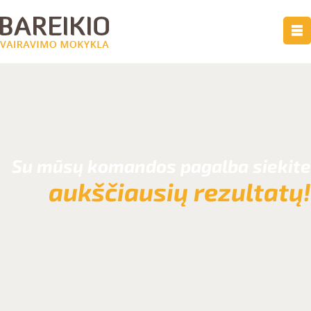
Su mūsų komandos pagalba siekite
aukščiausių rezultatų!