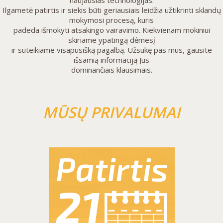
naujausias technologijas.
Ilgametė patirtis ir siekis būti geriausiais leidžia užtikrinti sklandų
mokymosi procesą, kuris
padeda išmokyti atsakingo vairavimo. Kiekvienam mokiniui
skiriame ypatingą dėmesį
ir suteikiame visapusišką pagalbą. Užsukę pas mus, gausite
išsamią informaciją Jus
dominančiais klausimais.
MŪSŲ PRIVALUMAI